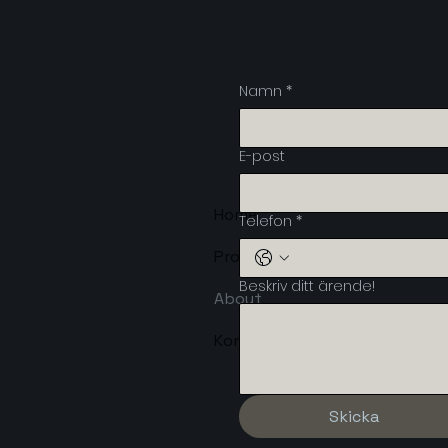
Namn
*
E-post
Home
Telefon
*
Projects
Beskriv ditt ärende!
About
Kontakt
Skicka